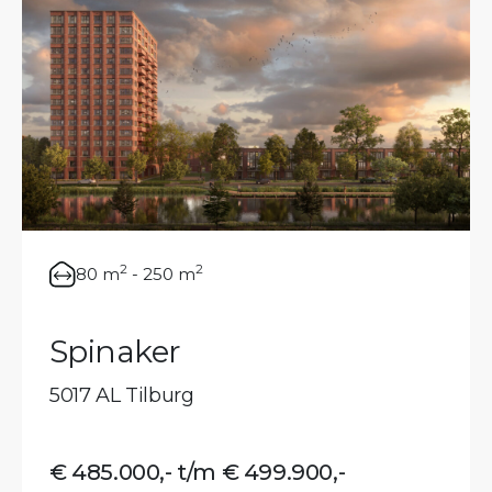
2
2
80 m
-
250 m
Spinaker
5017 AL Tilburg
€ 485.000,- t/m € 499.900,-