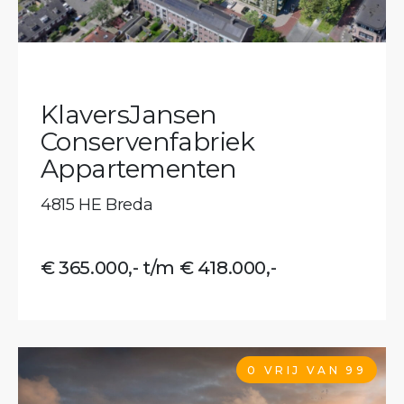
KlaversJansen
Conservenfabriek
Appartementen
4815 HE Breda
€ 365.000,- t/m € 418.000,-
0 VRIJ VAN 99