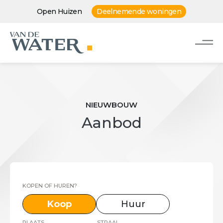
Open Huizen
Deelnemende woningen
NIEUWBOUW
Aanbod
KOPEN OF HUREN?
Koop
Huur
PLAATS
STRAAL