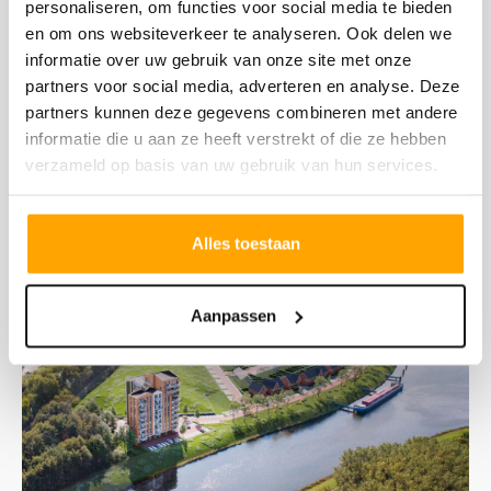
personaliseren, om functies voor social media te bieden
Elzenpark (IN
en om ons websiteverkeer te analyseren. Ook delen we
VOORBEREIDING)
informatie over uw gebruik van onze site met onze
partners voor social media, adverteren en analyse. Deze
4845 CV Wagenberg
partners kunnen deze gegevens combineren met andere
informatie die u aan ze heeft verstrekt of die ze hebben
verzameld op basis van uw gebruik van hun services.
Koopsommen nog niet bekend
Alles toestaan
0 VRIJ VAN 45
Aanpassen