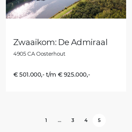
Zwaaikom: De Admiraal
4905 CA Oosterhout
€ 501.000,- t/m € 925.000,-
1
…
3
4
5