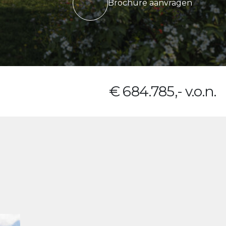
Brochure aanvragen
€ 684.785,- v.o.n.