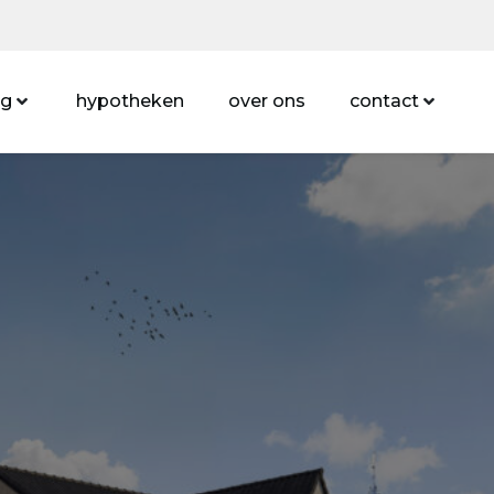
ng
hypotheken
over ons
contact