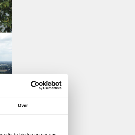
Over
 media te bieden en om ons