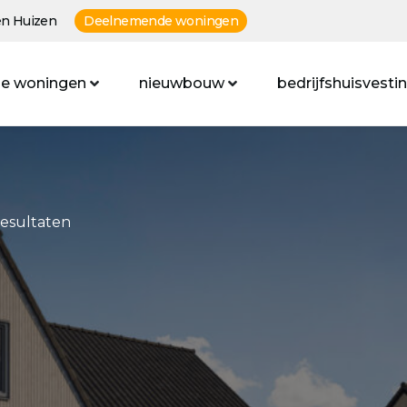
n Huizen
Deelnemende woningen
e woningen
nieuwbouw
bedrijfshuisvesti
resultaten