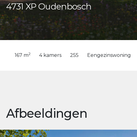
4731 XP Oudenbosch
2
167 m
4 kamers
255
Eengezinswoning
Afbeeldingen