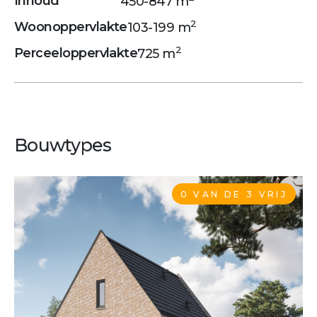
Inhoud
450-847 m
2
Woonoppervlakte
103-199 m
2
Perceeloppervlakte
725 m
Bouwtypes
0 VAN DE 3 VRIJ