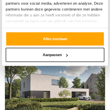
partners voor social media, adverteren en analyse. Deze
partners kunnen deze gegevens combineren met andere
Eik - Vrijstaande woning
informatie die u aan ze heeft verstrekt of die ze hebben
verzameld op basis van uw gebruik van hun services.
€ 765.000,- t/m € 765.000,-
Alles toestaan
Aanpassen
0 VAN DE 1 VRIJ