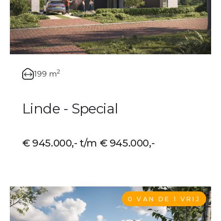
2
199 m
Linde - Special
€ 945.000,- t/m € 945.000,-
0 VAN DE 1 VRIJ