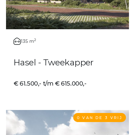
2
135 m
Hasel - Tweekapper
€ 61.500,- t/m € 615.000,-
0 VAN DE 3 VRIJ