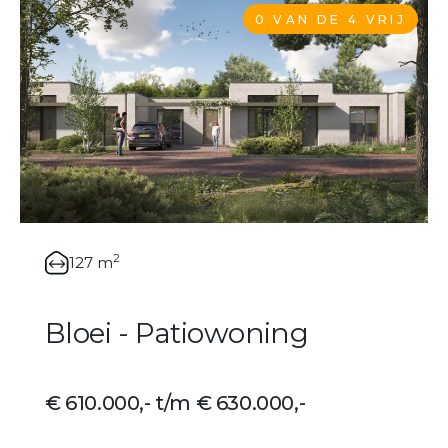
0 VAN DE 4 VRIJ
2
127 m
Bloei - Patiowoning
€ 610.000,- t/m € 630.000,-