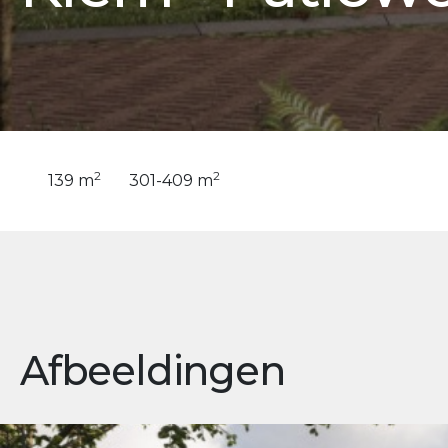
2
2
139 m
301-409 m
Afbeeldingen