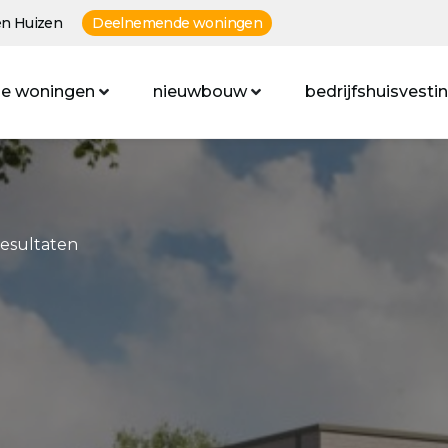
n Huizen
Deelnemende woningen
e woningen
nieuwbouw
bedrijfshuisvesti
resultaten