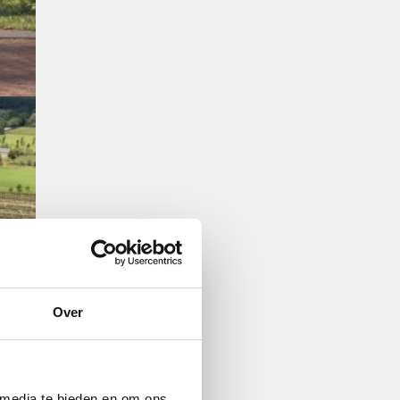
Over
 media te bieden en om ons