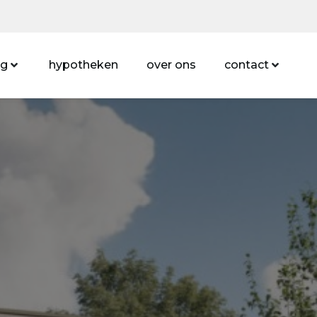
ng
hypotheken
over ons
contact