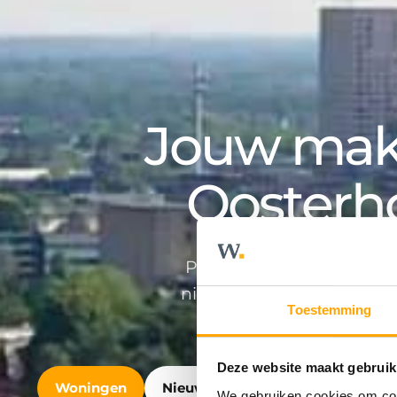
Jouw make
Oosterh
Professioneel en persoonlij
nieuwbouwontwikkeling en v
Toestemming
Deze website maakt gebruik
Woningen
Nieuwbouw
Bedrijfshuisvest
We gebruiken cookies om cont