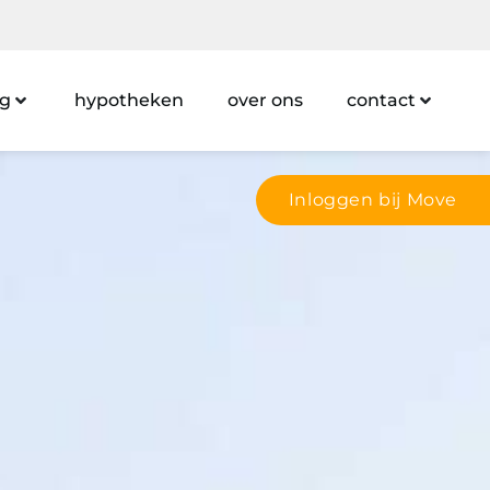
ng
hypotheken
over ons
contact
Inloggen bij Move