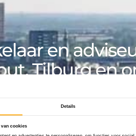
laar en adviseur
out, Tilburg en 
k, voor particuliere en zakelijke klanten. Van aanko
an huurwoning tot hypotheek: bij Van de Water v
Details
 van cookies
ing
ent en advertenties te personaliseren, om functies voor social