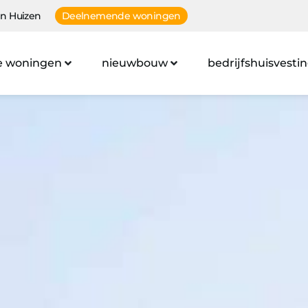
n Huizen
Deelnemende woningen
e woningen
nieuwbouw
bedrijfshuisvesti