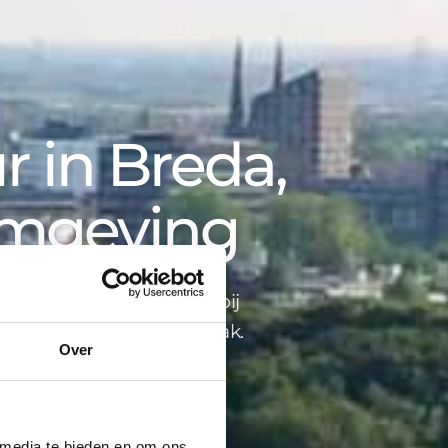
 in Breda,
omgeving
opbegeleiding tot advies bij
ind je alles onder één dak.
Over
 media te bieden en om ons