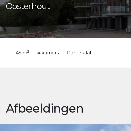
Oosterhout
2
145 m
4 kamers
Portiekflat
Afbeeldingen