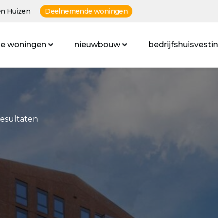
n Huizen
Deelnemende woningen
e woningen
nieuwbouw
bedrijfshuisvesti
resultaten