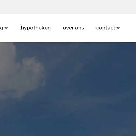
ng
hypotheken
over ons
contact