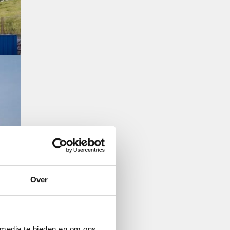
Over
 media te bieden en om ons