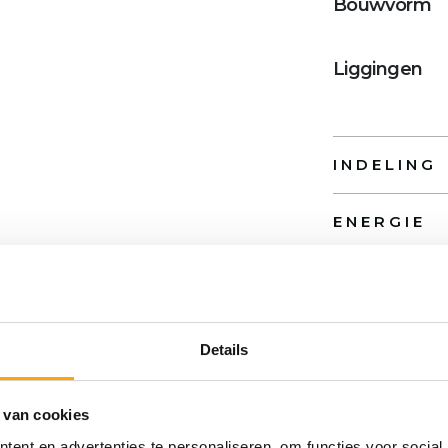
Bouwvorm
Liggingen
INDELING
ENERGIE
BUITENRU
PARKEERG
Details
DAK
 van cookies
ent en advertenties te personaliseren, om functies voor social