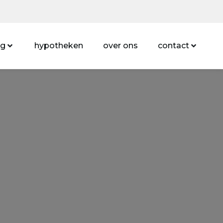
ng
hypotheken
over ons
contact