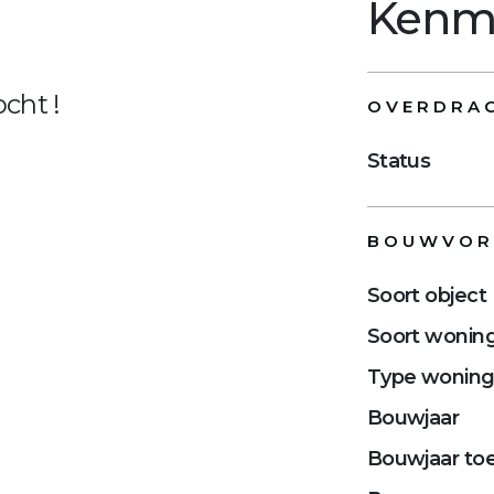
Kenm
cht !
OVERDRA
Status
BOUWVO
Soort object
Soort wonin
Type wonin
Bouwjaar
Bouwjaar toe