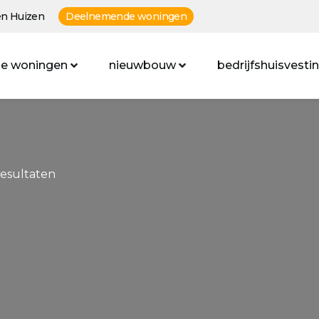
n Huizen
Deelnemende woningen
e woningen
nieuwbouw
bedrijfshuisvesti
resultaten