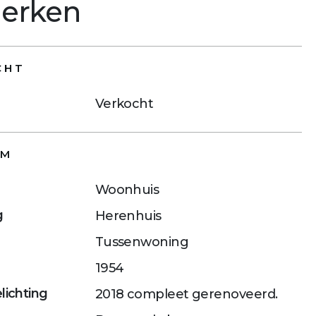
erken
CHT
Verkocht
RM
Woonhuis
g
Herenhuis
g
Tussenwoning
1954
lichting
2018 compleet gerenoveerd.