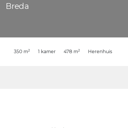
Breda
2
2
350 m
1 kamer
478 m
Herenhuis