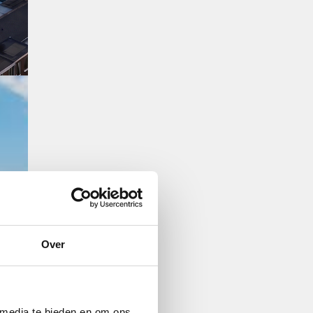
Over
 media te bieden en om ons