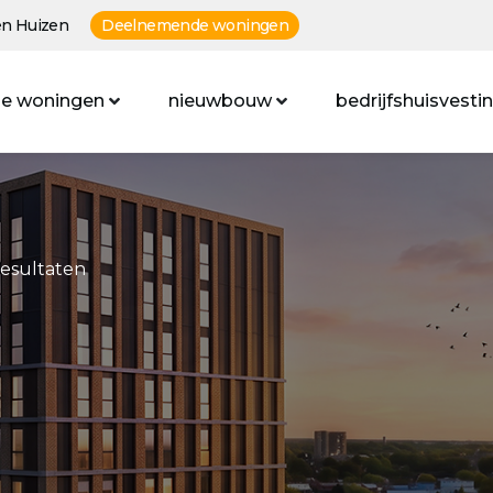
n Huizen
Deelnemende woningen
e woningen
nieuwbouw
bedrijfshuisvesti
resultaten