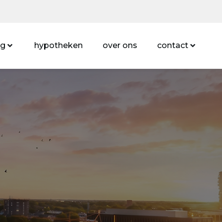
ng
hypotheken
over ons
contact