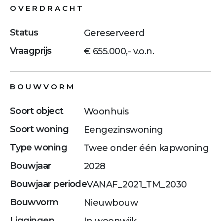
OVERDRACHT
Status
Gereserveerd
Vraagprijs
€ 655.000,- v.o.n.
BOUWVORM
Soort object
Woonhuis
Soort woning
Eengezinswoning
Type woning
Twee onder één kapwoning
Bouwjaar
2028
Bouwjaar periode
VANAF_2021_TM_2030
Bouwvorm
Nieuwbouw
Liggingen
In woonwijk