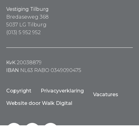
Vestiging Tilburg
Bredaseweg 368
5037 LG Tilburg
(013) 5 952 952
KvK
20038879
IBAN
NL63 RABO 0349090475
Copyright
Privacyverklaring
Vacatures
Website door Walk Digital