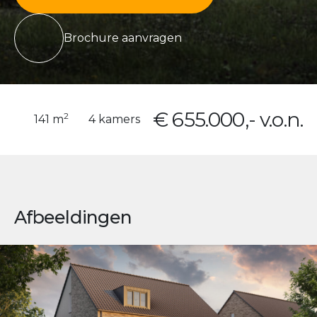
Brochure aanvragen
€ 655.000,- v.o.n.
2
141 m
4 kamers
Afbeeldingen