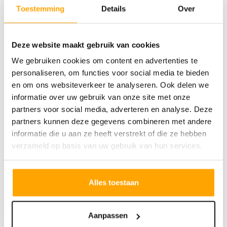
Toestemming
Details
Over
karakter, die durft op te vallen! Met
woningen verdeeld over verschillende
buurtjes met hun eigen kenmerken. Een
Deze website maakt gebruik van cookies
plek waar je straks fijn woont, contact hebt
We gebruiken cookies om content en advertenties te
met je buren,geniet van het buitenleven en
personaliseren, om functies voor social media te bieden
en om ons websiteverkeer te analyseren. Ook delen we
je verbonden voelt met elkaar en met
informatie over uw gebruik van onze site met onze
omliggend landschap.
partners voor social media, adverteren en analyse. Deze
Markant ligt op een bijzondere plek, vlak bij
partners kunnen deze gegevens combineren met andere
de rivier de Mark en niet ver van het
informatie die u aan ze heeft verstrekt of die ze hebben
verzameld op basis van uw gebruik van hun services.
prachtige Hollands Diep, het uitgestrekte
Volkerak en de waterrijke Biesbosch. Een
gebied waar je volop geniet van water en
Alles toestaan
natuur. Tevens ben je zo in de gezellige
dorpskern van Zevenbergen. Ook het station
Aanpassen
is op korte afstand en daarmee liggen leuke