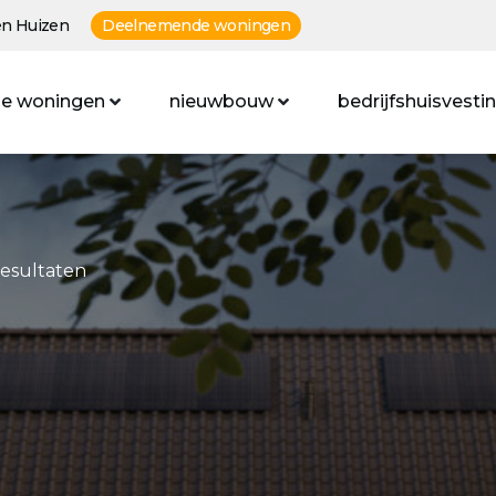
n Huizen
Deelnemende woningen
e woningen
nieuwbouw
bedrijfshuisvesti
resultaten