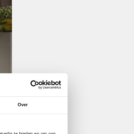
Over
 media te bieden en om ons