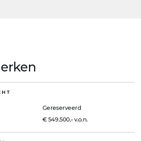
erken
CHT
Gereserveerd
€ 549.500,- v.o.n.