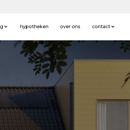
ng
hypotheken
over ons
contact