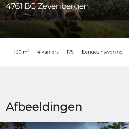
4761 BG Zevenbergen
2
130 m
4 kamers
175
Eengezinswoning
Afbeeldingen