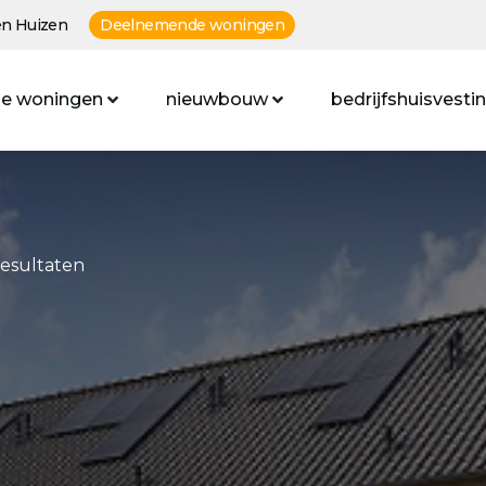
n Huizen
Deelnemende woningen
e woningen
nieuwbouw
bedrijfshuisvesti
resultaten