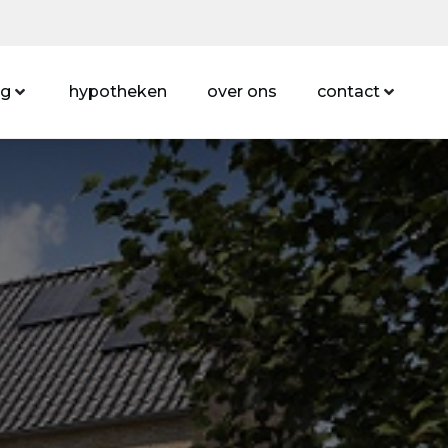
ng
hypotheken
over ons
contact