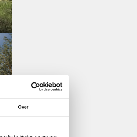
Over
 media te bieden en om ons