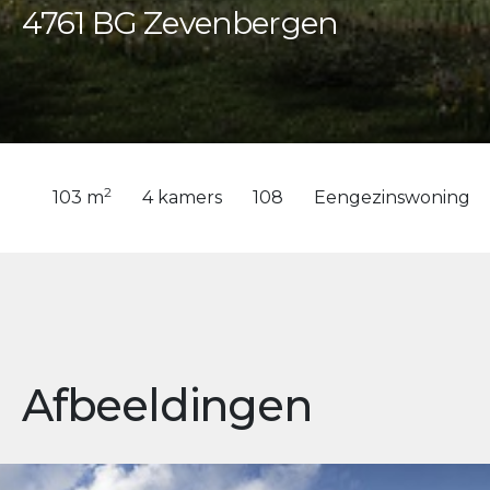
4761 BG Zevenbergen
2
103 m
4 kamers
108
Eengezinswoning
Afbeeldingen