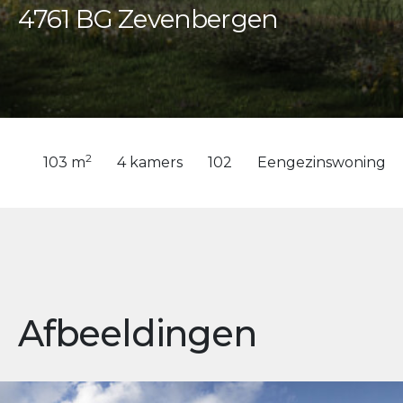
4761 BG Zevenbergen
2
103 m
4 kamers
102
Eengezinswoning
Afbeeldingen