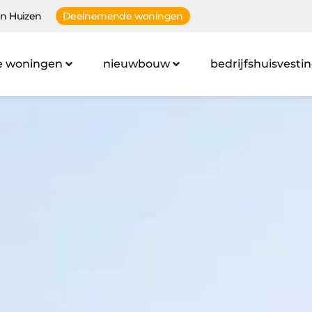
n Huizen
Deelnemende woningen
e woningen
nieuwbouw
bedrijfshuisvesti