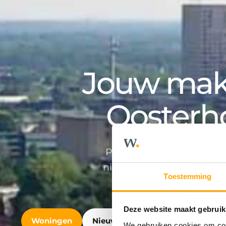
Jouw make
Oosterh
Professioneel en persoonlij
nieuwbouwontwikkeling en v
Toestemming
Deze website maakt gebruik
Woningen
Nieuwbouw
Bedrijfshuisvest
We gebruiken cookies om cont