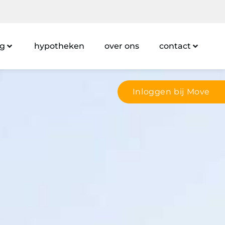
ng
hypotheken
over ons
contact
Inloggen bij Move