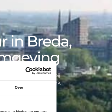
 in Breda,
omgeving
opbegeleiding tot advies bij
ind je alles onder één dak.
Over
 media te bieden en om ons