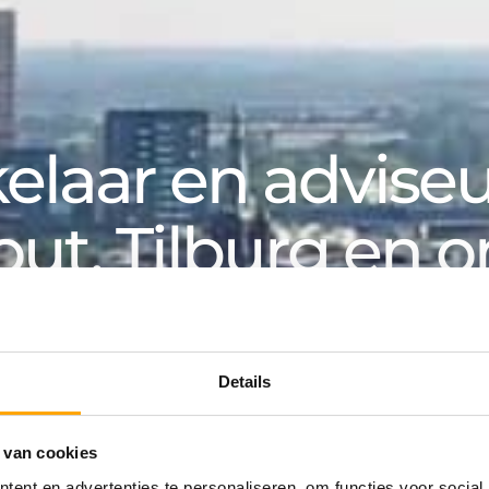
laar en adviseur
out, Tilburg en 
k, voor particuliere en zakelijke klanten. Van aanko
an huurwoning tot hypotheek: bij Van de Water v
Details
 van cookies
ing
ent en advertenties te personaliseren, om functies voor social