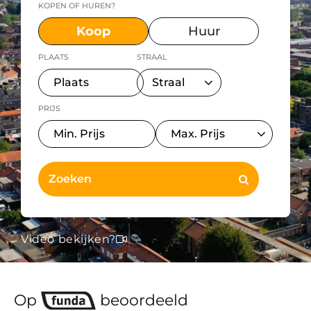
KOPEN OF HUREN?
Koop
Huur
PLAATS
STRAAL
PRIJS
Video bekijken?
Op
beoordeeld