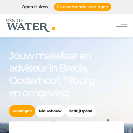
Open Huizen
Deelnemende woningen
Jouw makelaar en
adviseur in Breda,
Oosterhout, Tilburg
en omgeving
Woningen
Nieuwbouw
Bedrijfspand