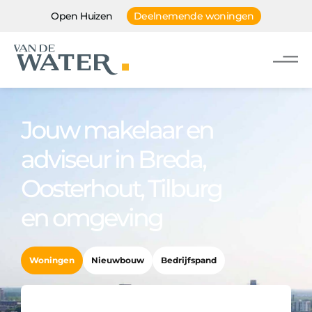
Open Huizen
Deelnemende woningen
Jouw makelaar en
adviseur in Breda,
Oosterhout, Tilburg
en omgeving
Woningen
Nieuwbouw
Bedrijfspand