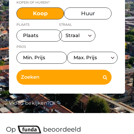
KOPEN OF HUREN?
Koop
Huur
PLAATS
STRAAL
PRIJS
Video bekijken?
Op
beoordeeld