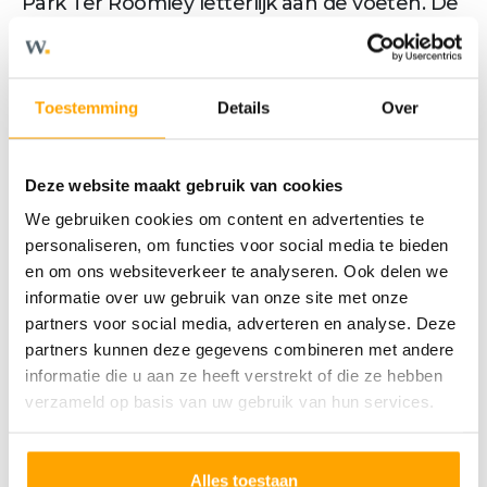
Park Ter Roomley letterlijk aan de voeten. De
woningen hebben twee woonlagen met een
plat dak. Hier kun je door de royale glazen
puien aan de achtergevel genieten van de
Toestemming
Details
Over
wisselingen in de jaargetijden, de prachtige
bloesem in de lente tot het mooie
Deze website maakt gebruik van cookies
kleurenpalet in de herfst.
We gebruiken cookies om content en advertenties te
De geschakelde woningen bieden diverse
personaliseren, om functies voor social media te bieden
indelingsmogelijkheden, met een uitbouw
en om ons websiteverkeer te analyseren. Ook delen we
op de begane grond creëer je een extra
informatie over uw gebruik van onze site met onze
partners voor social media, adverteren en analyse. Deze
grote keuken, een werkruimte / speelkamer
partners kunnen deze gegevens combineren met andere
of een slaapkamer met badkamer. Met in
informatie die u aan ze heeft verstrekt of die ze hebben
totaal vier slaapkamers is daar
verzameld op basis van uw gebruik van hun services.
meer dan genoeg ruimte voor de hele
familie.
Alles toestaan