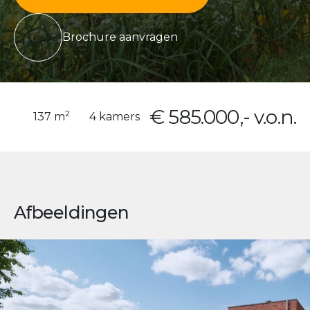
Brochure aanvragen
€ 585.000,- v.o.n.
2
137 m
4 kamers
Afbeeldingen