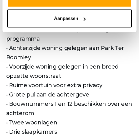
KENMERKEN WONING
• Ruime gezinswoning
Aanpassen
• Ruimtevergrotende opties mogelijk
waaronder een levensloopbestendig
programma
• Achterzijde woning gelegen aan Park Ter
Roomley
• Voorzijde woning gelegen in een breed
opzette woonstraat
• Ruime voortuin voor extra privacy
• Grote pui aan de achtergevel
• Bouwnummers 1 en 12 beschikken over een
achterom
• Twee woonlagen
• Drie slaapkamers