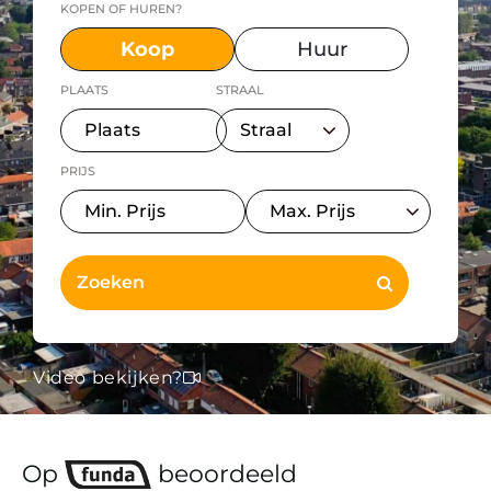
KOPEN OF HUREN?
Koop
Huur
PLAATS
STRAAL
PRIJS
Video bekijken?
Op
beoordeeld