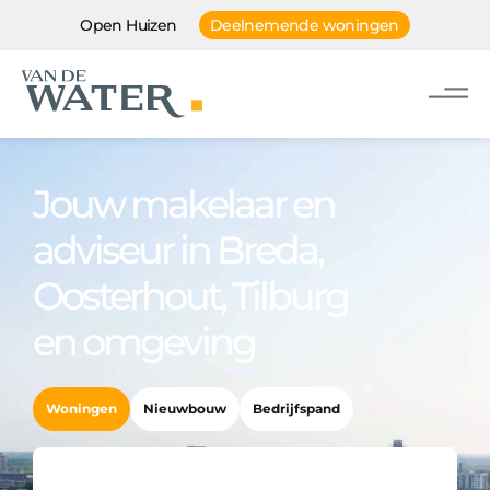
Open Huizen
Deelnemende woningen
Jouw makelaar en
adviseur in Breda,
Oosterhout, Tilburg
en omgeving
Woningen
Nieuwbouw
Bedrijfspand