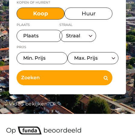
KOPEN OF HUREN?
Koop
Huur
PLAATS
STRAAL
PRIJS
Video bekijken?
Op
beoordeeld