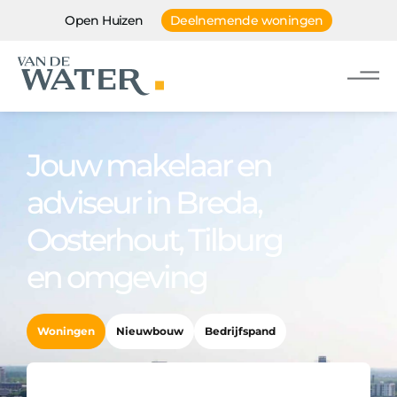
Open Huizen
Deelnemende woningen
Jouw makelaar en
adviseur in Breda,
Oosterhout, Tilburg
en omgeving
Woningen
Nieuwbouw
Bedrijfspand