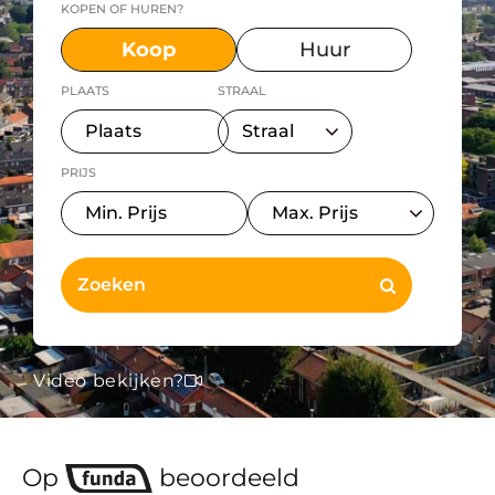
KOPEN OF HUREN?
Koop
Huur
PLAATS
STRAAL
PRIJS
Video bekijken?
Op
beoordeeld