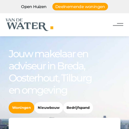
Open Huizen
Deelnemende woningen
Jouw makelaar en
adviseur in Breda,
Oosterhout, Tilburg
en omgeving
Woningen
Nieuwbouw
Bedrijfspand