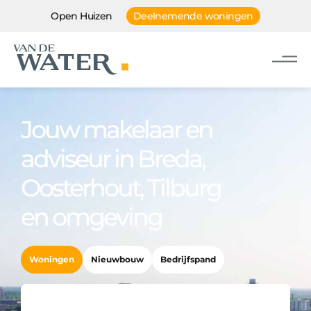
Open Huizen
Deelnemende woningen
Jouw makelaar en
adviseur in Breda,
Oosterhout, Tilburg
en omgeving
Woningen
Nieuwbouw
Bedrijfspand