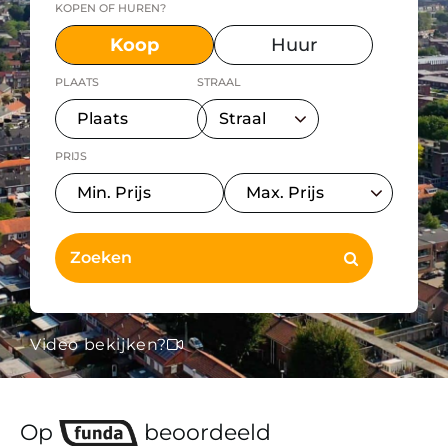
KOPEN OF HUREN?
Koop
Huur
PLAATS
STRAAL
PRIJS
Video bekijken?
Op
beoordeeld