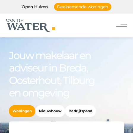
Open Huizen
Deelnemende woningen
Jouw makelaar en
adviseur in Breda,
Oosterhout, Tilburg
en omgeving
Woningen
Nieuwbouw
Bedrijfspand