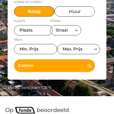
KOPEN OF HUREN?
Koop
Huur
PLAATS
STRAAL
PRIJS
Video bekijken?
Op
beoordeeld