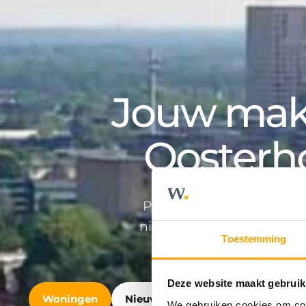
Jouw make
Oosterh
Professioneel en persoonlij
nieuwbouwontwikkeling en v
Toestemming
Deze website maakt gebruik
Woningen
Nieuwbouw
Bedrijfshuisvest
We gebruiken cookies om cont