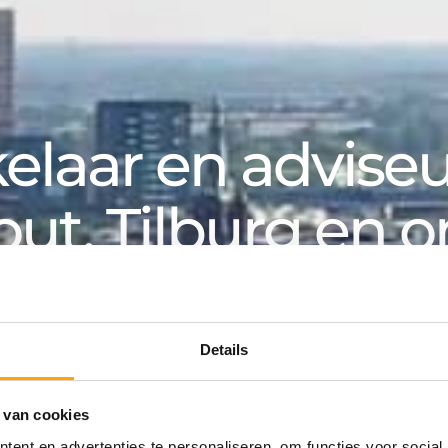
laar en adviseur
out, Tilburg en 
k, voor particuliere en zakelijke klanten. Van aanko
an huurwoning tot hypotheek: bij Van de Water v
Details
 van cookies
ing
ent en advertenties te personaliseren, om functies voor social