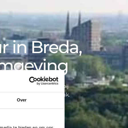
 in Breda,
omgeving
opbegeleiding tot advies bij
ind je alles onder één dak.
Over
 media te bieden en om ons