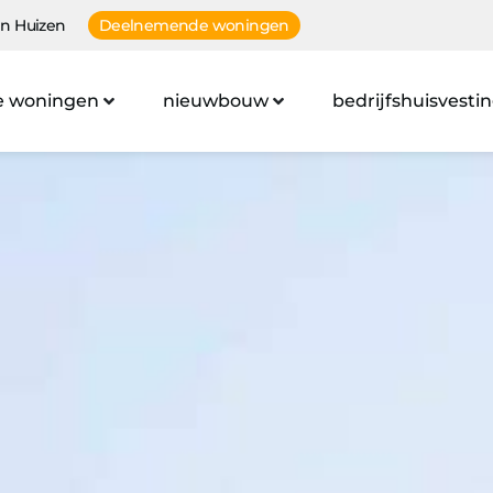
n Huizen
Deelnemende woningen
e woningen
nieuwbouw
bedrijfshuisvesti