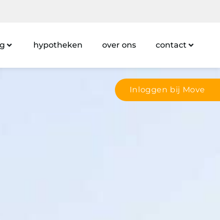
ng
hypotheken
over ons
contact
Inloggen bij Move