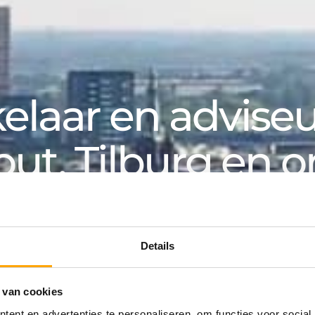
laar en adviseur
out, Tilburg en 
k, voor particuliere en zakelijke klanten. Van aanko
an huurwoning tot hypotheek: bij Van de Water v
Details
 van cookies
ing
ent en advertenties te personaliseren, om functies voor social