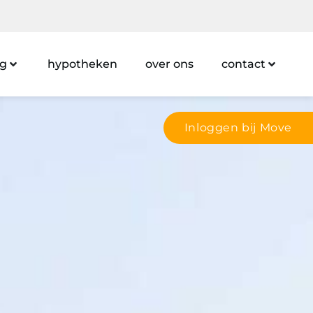
ng
hypotheken
over ons
contact
Inloggen bij Move