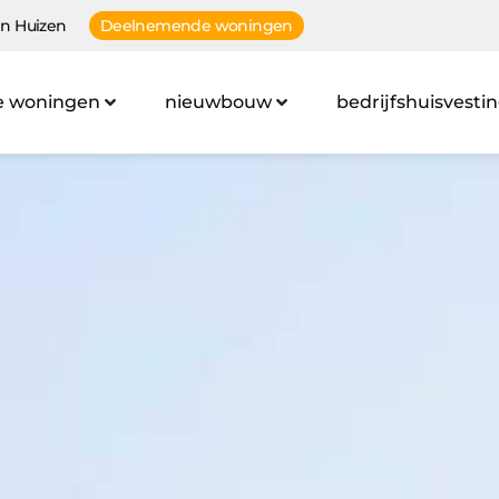
n Huizen
Deelnemende woningen
e woningen
nieuwbouw
bedrijfshuisvesti