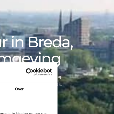
 in Breda,
omgeving
opbegeleiding tot advies bij
ind je alles onder één dak.
Over
 media te bieden en om ons