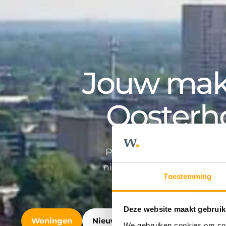
Jouw make
Oosterh
Professioneel en persoonlij
nieuwbouwontwikkeling en v
Toestemming
Deze website maakt gebruik
Woningen
Nieuwbouw
Bedrijfshuisvest
We gebruiken cookies om cont