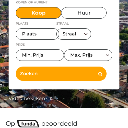
KOPEN OF HUREN?
Koop
Huur
PLAATS
STRAAL
PRIJS
Video bekijken?
Op
beoordeeld