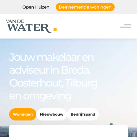
Open Huizen
Deelnemende woningen
Jouw makelaar en
adviseur in Breda,
Oosterhout, Tilburg
en omgeving
Woningen
Nieuwbouw
Bedrijfspand