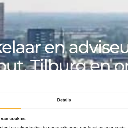
laar en adviseur
out, Tilburg en 
k, voor particuliere en zakelijke klanten. Van aanko
an huurwoning tot hypotheek: bij Van de Water v
Details
 van cookies
ing
ent en advertenties te personaliseren, om functies voor social