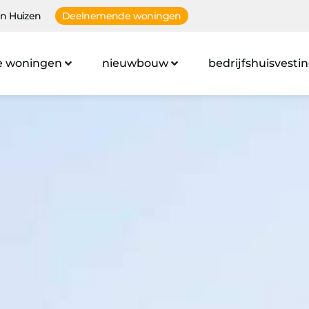
n Huizen
Deelnemende woningen
e woningen
nieuwbouw
bedrijfshuisvesti