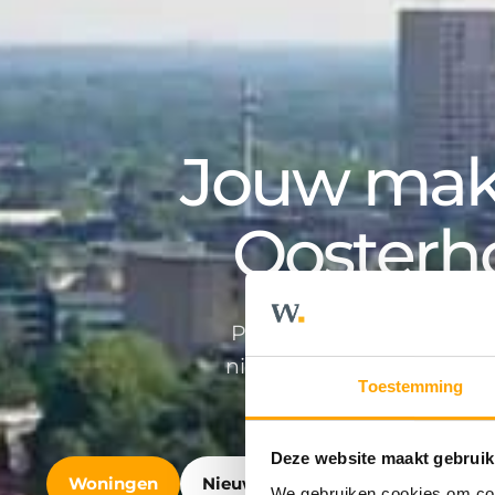
Jouw make
Oosterh
Professioneel en persoonlij
nieuwbouwontwikkeling en v
Toestemming
Deze website maakt gebruik
Woningen
Nieuwbouw
Bedrijfshuisvest
We gebruiken cookies om cont