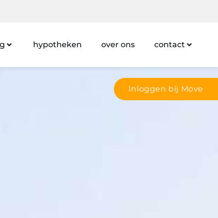
ng
hypotheken
over ons
contact
Inloggen bij Move