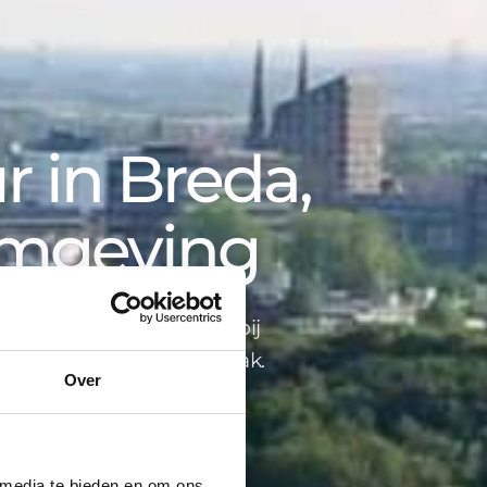
 in Breda,
omgeving
opbegeleiding tot advies bij
ind je alles onder één dak.
Over
 media te bieden en om ons