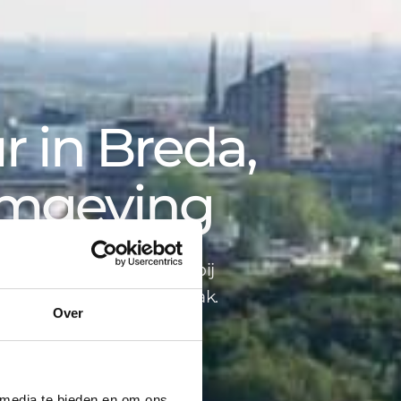
 in Breda,
omgeving
opbegeleiding tot advies bij
ind je alles onder één dak.
Over
 media te bieden en om ons