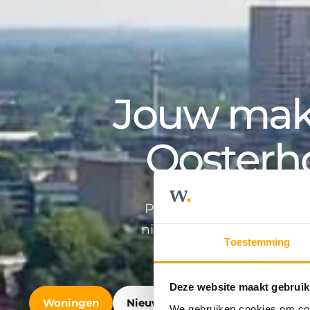
Jouw make
Oosterh
Professioneel en persoonlij
nieuwbouwontwikkeling en v
Toestemming
Deze website maakt gebruik
Woningen
Nieuwbouw
Bedrijfshuisvest
We gebruiken cookies om cont