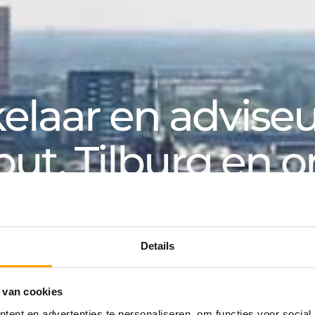
laar en adviseur
out, Tilburg en 
k, voor particuliere en zakelijke klanten. Van aanko
an huurwoning tot hypotheek: bij Van de Water v
Details
 van cookies
ing
ent en advertenties te personaliseren, om functies voor social