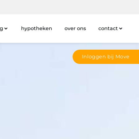
ng
hypotheken
over ons
contact
Inloggen bij Move