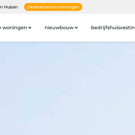
n Huizen
Deelnemende woningen
e woningen
nieuwbouw
bedrijfshuisvesti