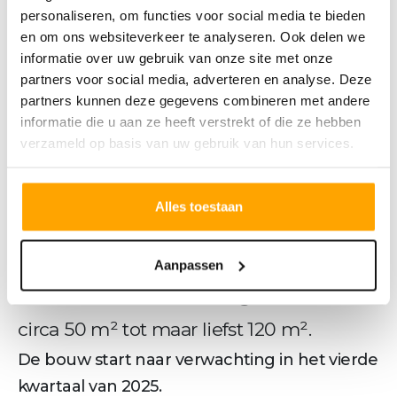
personaliseren, om functies voor social media te bieden
Welkom in Victoria Tilburg. Een
en om ons websiteverkeer te analyseren. Ook delen we
indrukwekkende woontoren van 20
informatie over uw gebruik van onze site met onze
partners voor social media, adverteren en analyse. Deze
verdiepingen gelegen aan het
partners kunnen deze gegevens combineren met andere
informatie die u aan ze heeft verstrekt of die ze hebben
levendige Pieter Vreedeplein. Hier woon
verzameld op basis van uw gebruik van hun services.
je in het bruisende stadscentrum, op
loopafstand van winkels, horeca en het
Alles toestaan
centraal station. De nieuwbouw
appartementen zijn comfortabel,
Aanpassen
duurzaam én variëren in grootte van
circa 50 m² tot maar liefst 120 m².
De bouw start naar verwachting in het vierde
kwartaal van 2025.