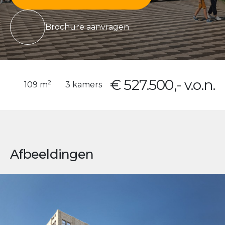
Brochure aanvragen
€ 527.500,- v.o.n.
2
109 m
3 kamers
Afbeeldingen