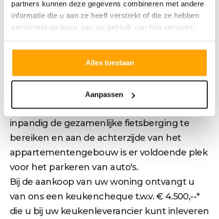
partners kunnen deze gegevens combineren met andere
Woningtype B:
informatie die u aan ze heeft verstrekt of die ze hebben
Mooi appartement met 2 slaapkamers, open
verzameld op basis van uw gebruik van hun services.
woonkamer met keuken, badkamer, berging
en een fraai balkon gelegen op het noorden,
Alles toestaan
waar je mooi uitkijkt op het Smariusplein. Aan
dit sfeervolle, autoluwe Smariusplein bevindt
zich de centrale entréé met trappenhuis en
Aanpassen
lift. Tevens is er vanuit de centrale hal
inpandig de gezamenlijke fietsberging te
bereiken en aan de achterzijde van het
appartementengebouw is er voldoende plek
voor het parkeren van auto's.
Bij de aankoop van uw woning ontvangt u
van ons een keukencheque t.w.v. € 4.500,--*
die u bij uw keukenleverancier kunt inleveren