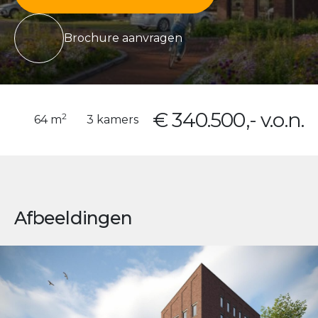
Brochure aanvragen
€ 340.500,- v.o.n.
2
64 m
3 kamers
Afbeeldingen