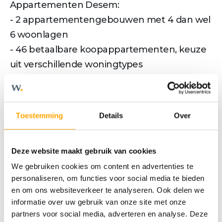
Appartementen Desem:
- 2 appartementengebouwen met 4 dan wel
6 woonlagen
- 46 betaalbare koopappartementen, keuze
uit verschillende woningtypes
- appartementen tussen ca. 63 m² en 67 m²
woonoppervlakte
- 2 (slaap)kamers
Toestemming
Details
Over
- gezamenlijke inpandige fietsenstalling
- complete afwerking inclusief
Deze website maakt gebruik van cookies
keukencheque
We gebruiken cookies om content en advertenties te
- moderne afwerking, zowel van binnen als
personaliseren, om functies voor social media te bieden
van buiten
en om ons websiteverkeer te analyseren. Ook delen we
- 4 zeer ruime penthouses met 3
informatie over uw gebruik van onze site met onze
slaapkamers en een zeer royaal dakterras
partners voor social media, adverteren en analyse. Deze