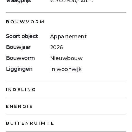
Vraagprijs
€ 340.500,- v.o.n.
BOUWVORM
Soort object
Appartement
Bouwjaar
2026
Bouwvorm
Nieuwbouw
Liggingen
In woonwijk
INDELING
ENERGIE
BUITENRUIMTE