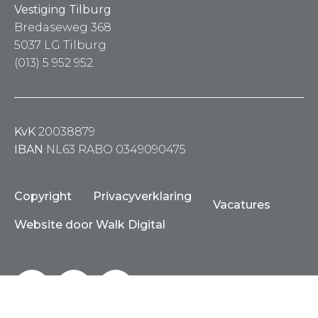
Vestiging Tilburg
Bredaseweg 368
5037 LG Tilburg
(013) 5 952 952
KvK
20038879
IBAN
NL63 RABO 0349090475
Copyright
Privacyverklaring
Vacatures
Website door Walk Digital