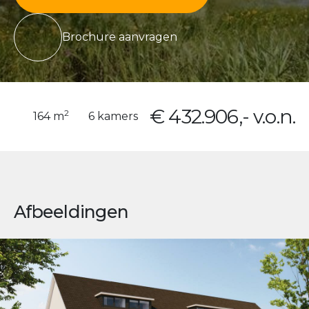
Brochure aanvragen
€ 432.906,- v.o.n.
2
164 m
6 kamers
Afbeeldingen