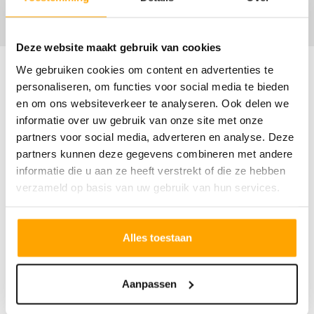
Deze website maakt gebruik van cookies
We gebruiken cookies om content en advertenties te
personaliseren, om functies voor social media te bieden
en om ons websiteverkeer te analyseren. Ook delen we
Omschrijving
informatie over uw gebruik van onze site met onze
partners voor social media, adverteren en analyse. Deze
Hoekwoning
partners kunnen deze gegevens combineren met andere
informatie die u aan ze heeft verstrekt of die ze hebben
Type Dotterbloem
verzameld op basis van uw gebruik van hun services.
Kenmerken:
- herenhuis in jaren '30 stijl
Alles toestaan
- woonoppervlakte van circa 161 m2 of 164
m2
- grote tuingerichte woonkamer
Aanpassen
- eerste verdieping met vier slaapkamers en