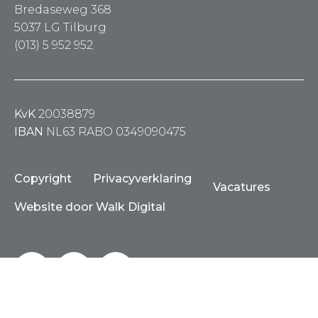
Bredaseweg 368
5037 LG Tilburg
(013) 5 952 952
KvK
20038879
IBAN
NL63 RABO 0349090475
Copyright
Privacyverklaring
Vacatures
Website door Walk Digital