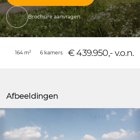
Brochure aanvragen
€ 439.950,- v.o.n.
2
164 m
6 kamers
Afbeeldingen