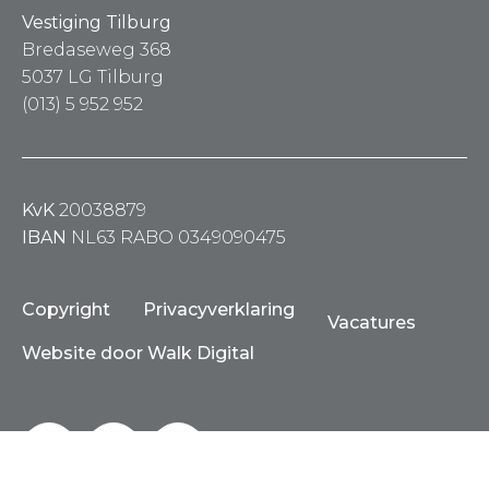
Vestiging Tilburg
Bredaseweg 368
5037 LG Tilburg
(013) 5 952 952
KvK
20038879
IBAN
NL63 RABO 0349090475
Copyright
Privacyverklaring
Vacatures
Website door Walk Digital