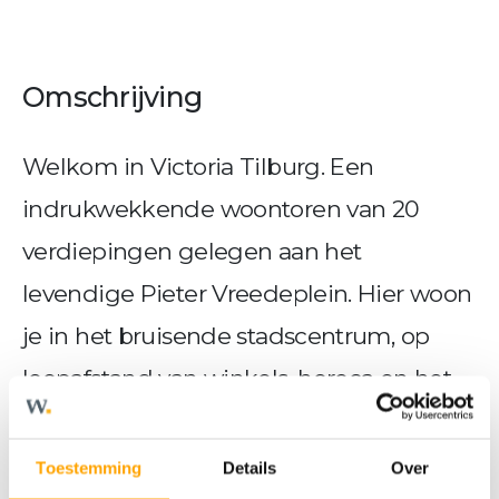
Omschrijving
Welkom in Victoria Tilburg. Een
indrukwekkende woontoren van 20
verdiepingen gelegen aan het
levendige Pieter Vreedeplein. Hier woon
je in het bruisende stadscentrum, op
loopafstand van winkels, horeca en het
centraal station. De nieuwbouw
appartementen zijn comfortabel,
Toestemming
Details
Over