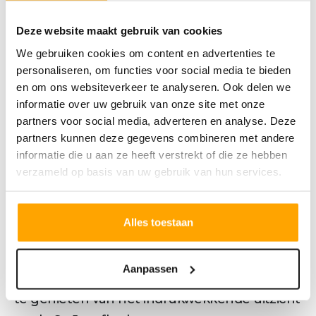
duurzaam én variëren in grootte van
circa 50 m² tot maar liefst 120 m².
Deze website maakt gebruik van cookies
We gebruiken cookies om content en advertenties te
De bouw start naar verwachting in het
personaliseren, om functies voor social media te bieden
vierde kwartaal van 2025.
en om ons websiteverkeer te analyseren. Ook delen we
informatie over uw gebruik van onze site met onze
Wonen in Victoria, leven in Tilburg. Waar
partners voor social media, adverteren en analyse. Deze
anders?
partners kunnen deze gegevens combineren met andere
Type P – Hoekappartement met zicht op de
informatie die u aan ze heeft verstrekt of die ze hebben
St. Jozefkerk
verzameld op basis van uw gebruik van hun services.
Gelegen op de 11e tot en met 18e verdieping,
biedt Type P een rustige woonplek aan de
Alles toestaan
noordoostzijde van woontoren Victoria. Het
inpandige balkon, toegankelijk via de
Aanpassen
woonkamer, vormt een beschutte plek om
te genieten van het indrukwekkende uitzicht