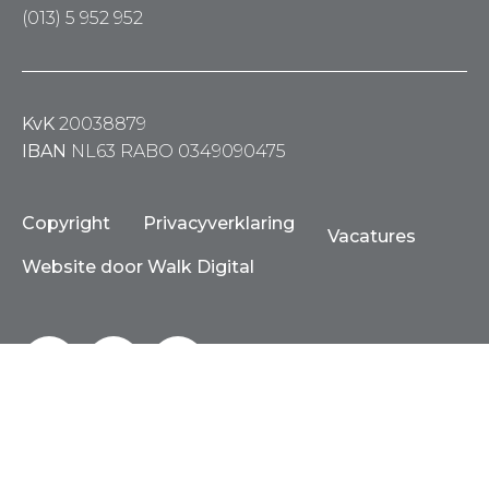
(013) 5 952 952
KvK
20038879
IBAN
NL63 RABO 0349090475
Copyright
Privacyverklaring
Vacatures
Website door Walk Digital