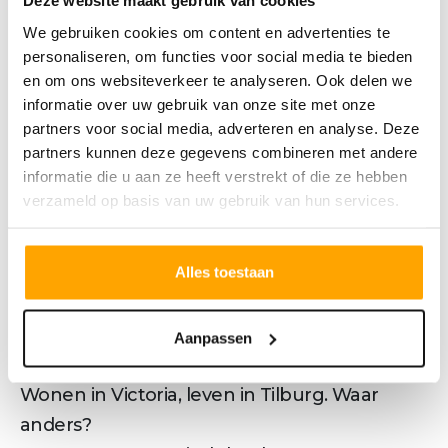
Deze website maakt gebruik van cookies
verdiepingen gelegen aan het
We gebruiken cookies om content en advertenties te
personaliseren, om functies voor social media te bieden
levendige Pieter Vreedeplein. Hier woon
en om ons websiteverkeer te analyseren. Ook delen we
informatie over uw gebruik van onze site met onze
je in het bruisende stadscentrum, op
partners voor social media, adverteren en analyse. Deze
loopafstand van winkels, horeca en het
partners kunnen deze gegevens combineren met andere
informatie die u aan ze heeft verstrekt of die ze hebben
centraal station. De nieuwbouw
verzameld op basis van uw gebruik van hun services.
appartementen zijn comfortabel,
duurzaam én variëren in grootte van
Alles toestaan
circa 50 m² tot maar liefst 120 m².
De bouw start naar verwachting in het vierde
Aanpassen
kwartaal van 2025.
Wonen in Victoria, leven in Tilburg. Waar
anders?