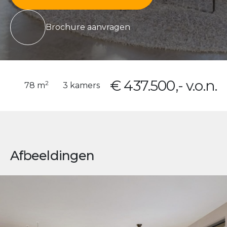
Brochure aanvragen
€ 437.500,- v.o.n.
2
78 m
3 kamers
Afbeeldingen