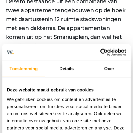
Desem bestaande uit een combinatie van
twee appartementengebouwen op de hoek
met daartussenin 12 ruimte stadswoningen
met een dakterras. De appartementen
komen uit op het Smariusplein, dan wel het
Smariushof.
Appartementen Desem:
- 2 appartementengebouwen met 4 dan wel
Toestemming
Details
Over
6 woonlagen
- 46 betaalbare koopappartementen, keuze
Deze website maakt gebruik van cookies
uit verschillende woningtypes
- appartementen tussen ca. 63 m² en 67 m²
We gebruiken cookies om content en advertenties te
personaliseren, om functies voor social media te bieden
woonoppervlakte
en om ons websiteverkeer te analyseren. Ook delen we
- 2 (slaap)kamers
informatie over uw gebruik van onze site met onze
- gezamenlijke inpandige fietsenstalling
partners voor social media, adverteren en analyse. Deze