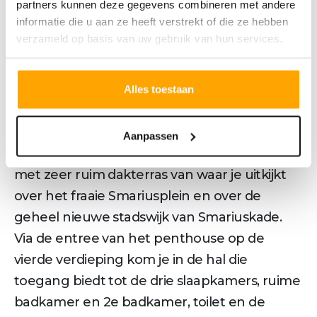
- complete afwerking inclusief
partners kunnen deze gegevens combineren met andere
informatie die u aan ze heeft verstrekt of die ze hebben
keukencheque
verzameld op basis van uw gebruik van hun services.
- moderne afwerking, zowel van binnen als
van buiten
- 4 zeer ruime penthouses met 3
Alles toestaan
slaapkamers en een zeer royaal dakterras
Woningtype Penthouse E:
Aanpassen
Luxe penthouse over twee verdiepingen
met zeer ruim dakterras van waar je uitkijkt
over het fraaie Smariusplein en over de
geheel nieuwe stadswijk van Smariuskade.
Via de entree van het penthouse op de
vierde verdieping kom je in de hal die
toegang biedt tot de drie slaapkamers, ruime
badkamer en 2e badkamer, toilet en de