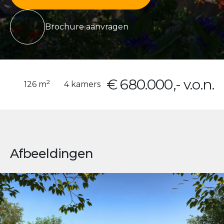
Brochure aanvragen
€ 680.000,- v.o.n.
2
126 m
4 kamers
Afbeeldingen