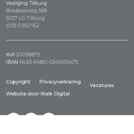
Vestiging Tilburg
Bredaseweg 368
5037 LG Tilburg
(013) 5 952 952
KvK
20038879
IBAN
NL63 RABO 0349090475
Copyright
Privacyverklaring
Vacatures
Website door Walk Digital