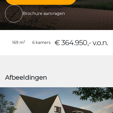
Brochure aanvragen
€ 364.950,- v.o.n.
2
169 m
6 kamers
Afbeeldingen