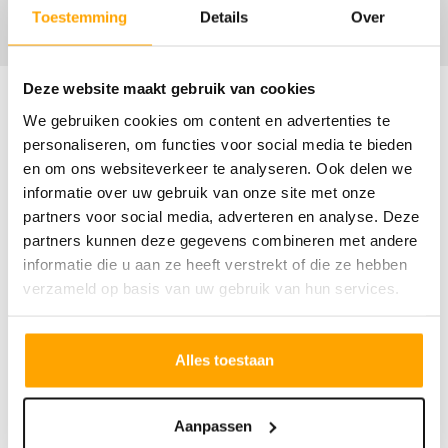
Toestemming
Details
Over
Deze website maakt gebruik van cookies
We gebruiken cookies om content en advertenties te
personaliseren, om functies voor social media te bieden
Omschrijving
en om ons websiteverkeer te analyseren. Ook delen we
informatie over uw gebruik van onze site met onze
partners voor social media, adverteren en analyse. Deze
Rijwoning
partners kunnen deze gegevens combineren met andere
Type Dotterbloem
informatie die u aan ze heeft verstrekt of die ze hebben
Kenmerken:
verzameld op basis van uw gebruik van hun services.
- herenhuis in jaren '30 stijl
- woonoppervlakte van circa 161 tot 169 m2
Alles toestaan
- grote tuingerichte woonkamer met veel
indelingsmogelijkheden
Aanpassen
- eerste verdieping met vier slaapkamers,