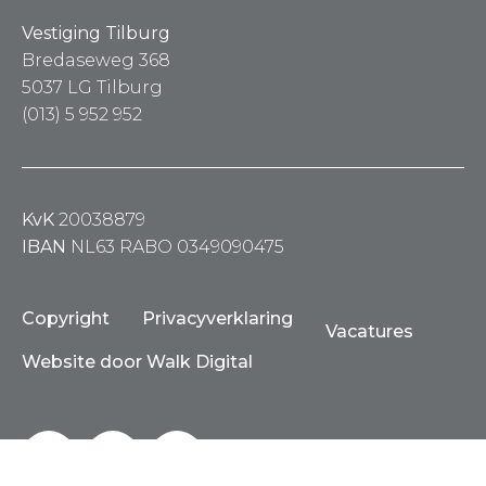
Vestiging Tilburg
Bredaseweg 368
5037 LG Tilburg
(013) 5 952 952
KvK
20038879
IBAN
NL63 RABO 0349090475
Copyright
Privacyverklaring
Vacatures
Website door Walk Digital