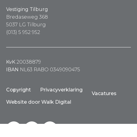
Vestiging Tilburg
Bredaseweg 368
5037 LG Tilburg
(013) 5 952 952
KvK
20038879
IBAN
NL63 RABO 0349090475
Copyright
Privacyverklaring
Vacatures
Website door Walk Digital