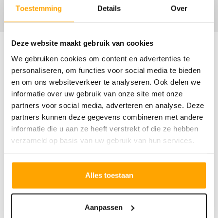
Toestemming
Details
Over
Deze website maakt gebruik van cookies
We gebruiken cookies om content en advertenties te
personaliseren, om functies voor social media te bieden
Omschrijving
en om ons websiteverkeer te analyseren. Ook delen we
informatie over uw gebruik van onze site met onze
partners voor social media, adverteren en analyse. Deze
Rijwoning
partners kunnen deze gegevens combineren met andere
Type Dotterbloem
informatie die u aan ze heeft verstrekt of die ze hebben
Kenmerken:
verzameld op basis van uw gebruik van hun services.
- herenhuis in jaren '30 stijl
- woonoppervlakte van circa 161 tot 169 m2
Alles toestaan
- grote tuingerichte woonkamer met veel
indelingsmogelijkheden
Aanpassen
- eerste verdieping met vier slaapkamers,