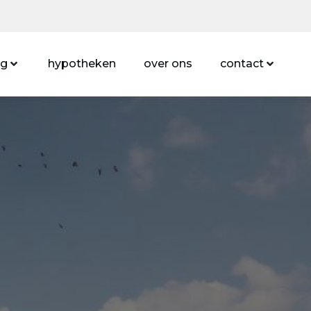
ng
hypotheken
over ons
contact