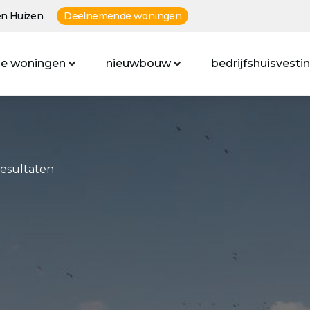
n Huizen
Deelnemende woningen
e woningen
nieuwbouw
bedrijfshuisvesti
resultaten