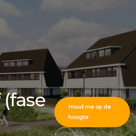
 (fase
Houd me op de
hoogte