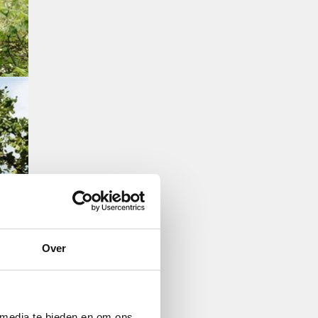
Over
 media te bieden en om ons