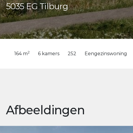
5035 EG Tilburg
2
164 m
6 kamers
252
Eengezinswoning
Afbeeldingen