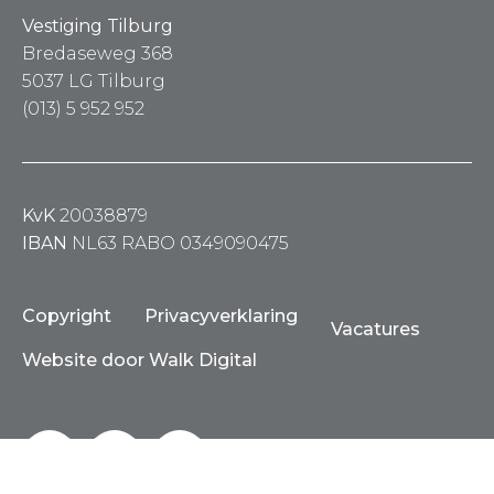
Vestiging Tilburg
Bredaseweg 368
5037 LG Tilburg
(013) 5 952 952
KvK
20038879
IBAN
NL63 RABO 0349090475
Copyright
Privacyverklaring
Vacatures
Website door Walk Digital