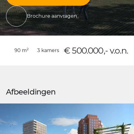
Brochure aanvragen
€ 500.000,- v.o.n.
2
90 m
3 kamers
Afbeeldingen