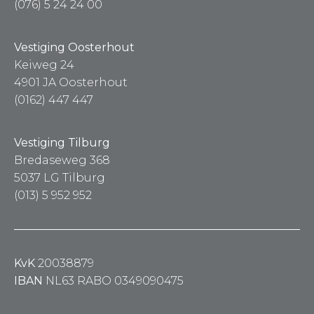
(076) 5 24 24 00
Vestiging Oosterhout
Keiweg 24
4901 JA Oosterhout
(0162) 447 447
Vestiging Tilburg
Bredaseweg 368
5037 LG Tilburg
(013) 5 952 952
KvK
20038879
IBAN
NL63 RABO 0349090475