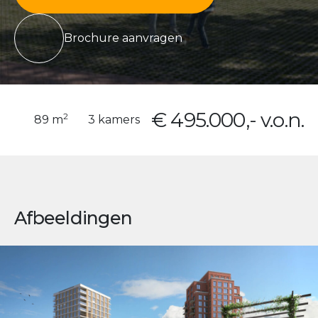
Brochure aanvragen
€ 495.000,- v.o.n.
2
89 m
3 kamers
Afbeeldingen