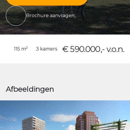
Brochure aanvragen
€ 590.000,- v.o.n.
2
115 m
3 kamers
Afbeeldingen