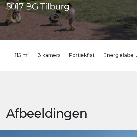
5017 BG Tilburg
2
115 m
3 kamers
Portiekflat
Energielabel
Afbeeldingen