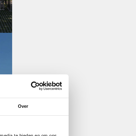
Over
 media te bieden en om ons