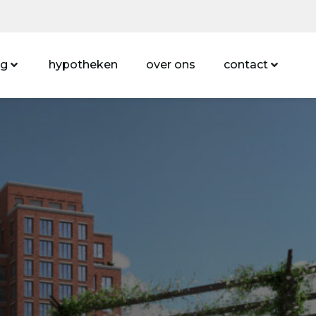
ng
hypotheken
over ons
contact