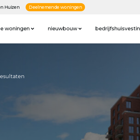
n Huizen
Deelnemende woningen
e woningen
nieuwbouw
bedrijfshuisvesti
resultaten