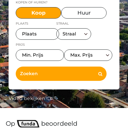
KOPEN OF HUREN?
Koop
Huur
PLAATS
STRAAL
PRIJS
Video bekijken?
Op
beoordeeld