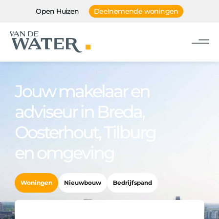
Open Huizen
Deelnemende woningen
Jouw makelaar en
adviseur in Breda,
Oosterhout, Tilburg
en omgeving
Woningen
Nieuwbouw
Bedrijfspand