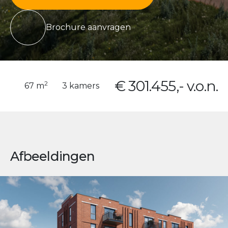
Brochure aanvragen
€ 301.455,- v.o.n.
2
67 m
3 kamers
Afbeeldingen