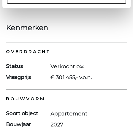
Kenmerken
OVERDRACHT
Status
Verkocht o.v.
Vraagprijs
€ 301.455,- v.o.n.
BOUWVORM
Soort object
Appartement
Bouwjaar
2027