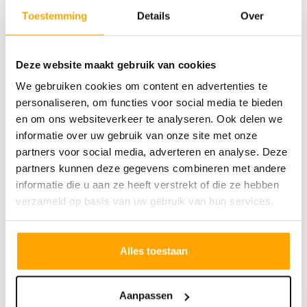
Bij interesse in dit project, kunt u zich via
Toestemming
Details
Over
de projectwebsite inschrijven voor een of
meerdere bouwnummers. Indien het
bouwnummer van uw voorkeur op dat
Deze website maakt gebruik van cookies
moment nog beschikbaar is, dan kunnen wij
We gebruiken cookies om content en advertenties te
personaliseren, om functies voor social media te bieden
het bouwnummer vrijblijvend voor u
en om ons websiteverkeer te analyseren. Ook delen we
reserveren en plannen wij graag een
informatie over uw gebruik van onze site met onze
afspraak in om het project en de woning
partners voor social media, adverteren en analyse. Deze
uitgebreid aan u toe te lichten. Mocht het
partners kunnen deze gegevens combineren met andere
informatie die u aan ze heeft verstrekt of die ze hebben
bouwnummer van uw voorkeur reeds
verzameld op basis van uw gebruik van hun services.
gereserveerd zijn, dan wordt u automatisch
op de reservelijst geplaatst en zullen wij
contact met u opnemen indien het
Alles toestaan
bouwnummer voor u vrijkomt.
Aanpassen
Meer tekst