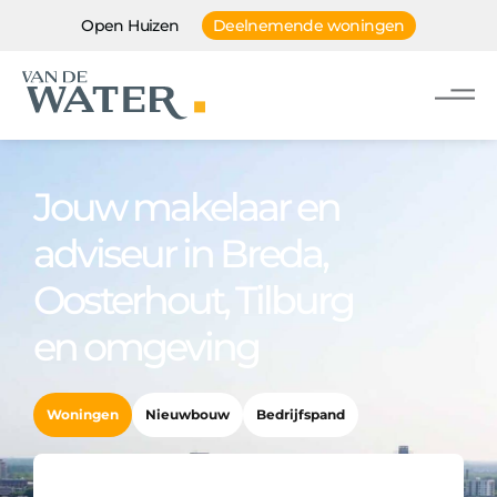
Open Huizen
Deelnemende woningen
Jouw makelaar en
adviseur in Breda,
Oosterhout, Tilburg
en omgeving
Woningen
Nieuwbouw
Bedrijfspand