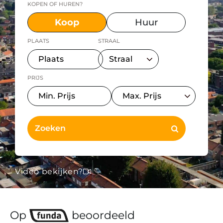
KOPEN OF HUREN?
Koop
Huur
PLAATS
STRAAL
PRIJS
Video bekijken?
Op
beoordeeld