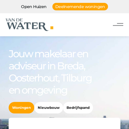
Open Huizen
Deelnemende woningen
Jouw makelaar en
adviseur in Breda,
Oosterhout, Tilburg
en omgeving
Woningen
Nieuwbouw
Bedrijfspand