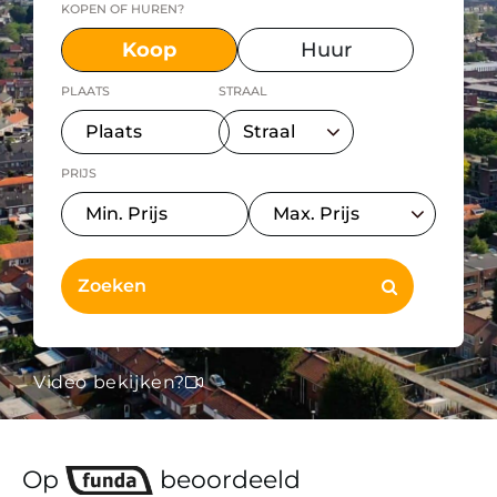
KOPEN OF HUREN?
Koop
Huur
PLAATS
STRAAL
PRIJS
Video bekijken?
Op
beoordeeld