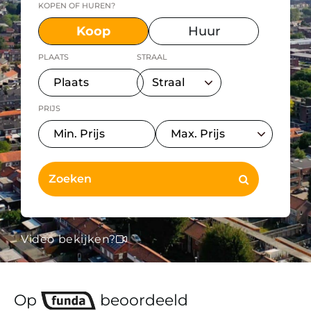
KOPEN OF HUREN?
Koop
Huur
PLAATS
STRAAL
PRIJS
Video bekijken?
Op
beoordeeld