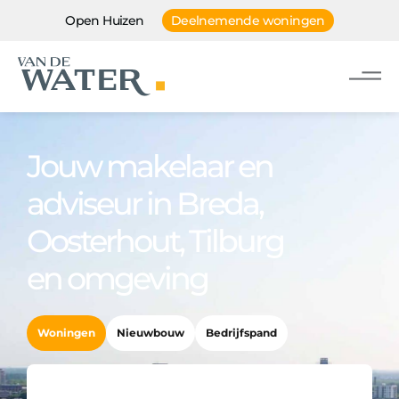
Open Huizen
Deelnemende woningen
Jouw makelaar en
adviseur in Breda,
Oosterhout, Tilburg
en omgeving
Woningen
Nieuwbouw
Bedrijfspand