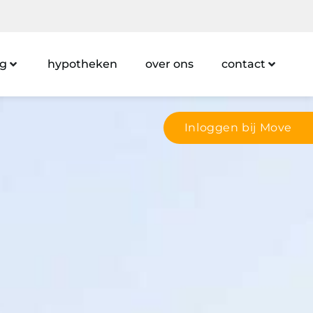
ng
hypotheken
over ons
contact
Inloggen bij Move