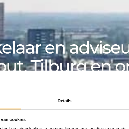
laar en adviseur
out, Tilburg en 
k, voor particuliere en zakelijke klanten. Van aanko
an huurwoning tot hypotheek: bij Van de Water v
Details
 van cookies
ing
ent en advertenties te personaliseren, om functies voor social