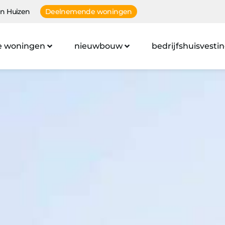
n Huizen
Deelnemende woningen
e woningen
nieuwbouw
bedrijfshuisvesti