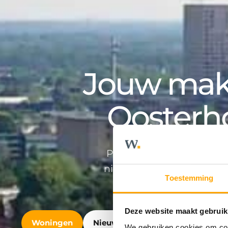
Jouw make
Oosterh
Professioneel en persoonlij
nieuwbouwontwikkeling en v
Toestemming
Deze website maakt gebruik
Woningen
Nieuwbouw
Bedrijfshuisvest
We gebruiken cookies om cont