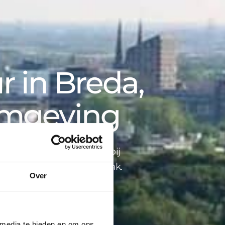
 in Breda,
omgeving
opbegeleiding tot advies bij
ind je alles onder één dak.
Over
 media te bieden en om ons