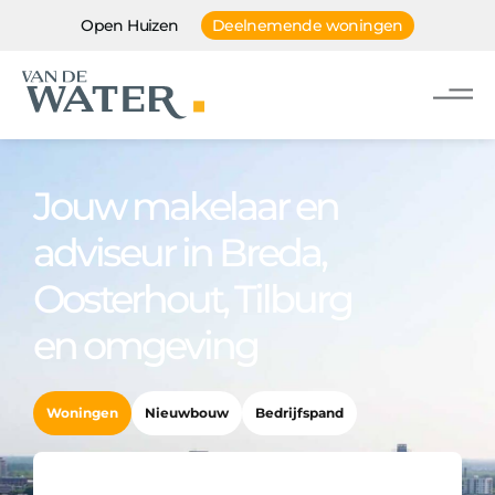
Open Huizen
Deelnemende woningen
Jouw makelaar en
adviseur in Breda,
Oosterhout, Tilburg
en omgeving
Woningen
Nieuwbouw
Bedrijfspand