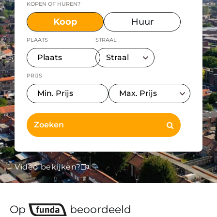
KOPEN OF HUREN?
Koop
Huur
PLAATS
STRAAL
PRIJS
Video bekijken?
Op
beoordeeld