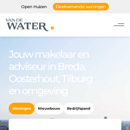
Open Huizen
Deelnemende woningen
Jouw makelaar en
adviseur in Breda,
Oosterhout, Tilburg
en omgeving
Woningen
Nieuwbouw
Bedrijfspand