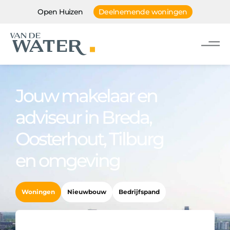
Open Huizen
Deelnemende woningen
Jouw makelaar en
adviseur in Breda,
Oosterhout, Tilburg
en omgeving
Woningen
Nieuwbouw
Bedrijfspand