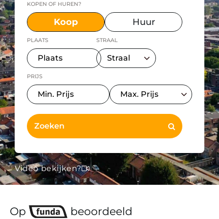
KOPEN OF HUREN?
Koop
Huur
PLAATS
STRAAL
PRIJS
Video bekijken?
Op
beoordeeld