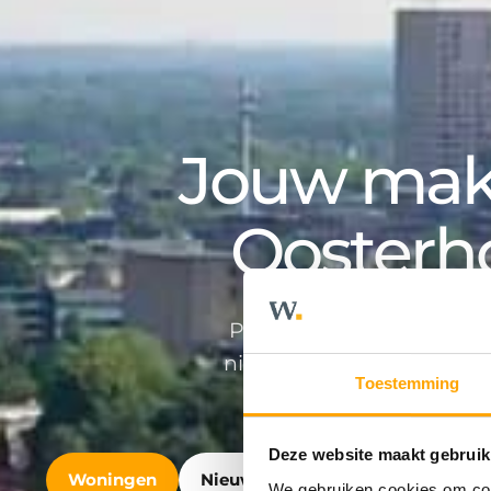
Jouw make
Oosterh
Professioneel en persoonlij
nieuwbouwontwikkeling en v
Toestemming
Deze website maakt gebruik
Woningen
Nieuwbouw
Bedrijfshuisvest
We gebruiken cookies om cont