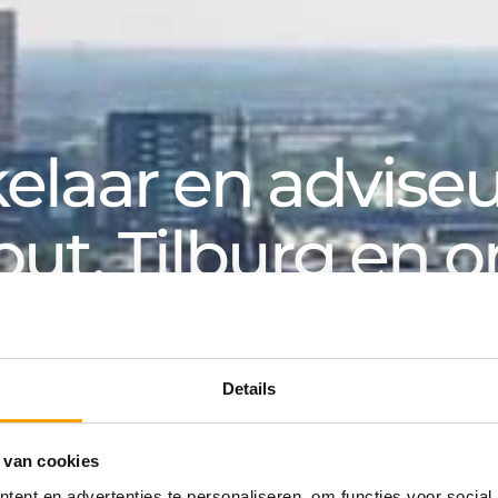
laar en adviseur
out, Tilburg en 
k, voor particuliere en zakelijke klanten. Van aanko
an huurwoning tot hypotheek: bij Van de Water v
Details
 van cookies
ing
ent en advertenties te personaliseren, om functies voor social