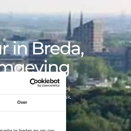
 in Breda,
omgeving
opbegeleiding tot advies bij
ind je alles onder één dak.
Over
 media te bieden en om ons