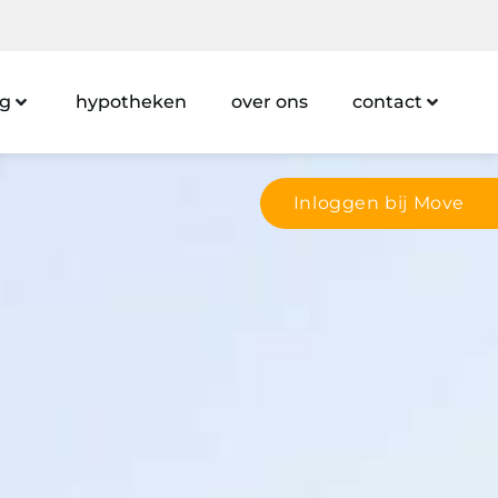
ng
hypotheken
over ons
contact
Inloggen bij Move