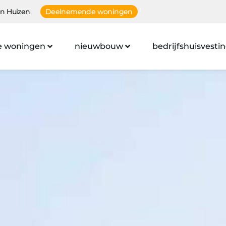
n Huizen
Deelnemende woningen
e woningen
nieuwbouw
bedrijfshuisvesti